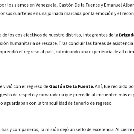
s por los sismos en Venezuela, Gastón De la Fuente y Emanuel Alba
 por sus cuarteles en una jornada marcada por la emoción y el rec
 de los dos efectivos de nuestro distrito, integrantes de la
Briga
isión humanitaria de rescate. Tras concluir las tareas de asistencia
mprendió el regreso al país, culminando una experiencia de alto i
vivió con el regreso de
Gastón De la Fuente
. Allí, fue recibido p
n gesto de respeto y camaradería que precedió al encuentro más es
lo aguardaban con la tranquilidad de tenerlo de regreso.
lias y compañeros, la misión dejó un sello de excelencia. Al cierre 