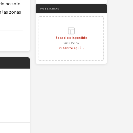
ndo no solo
PUBLICIDAD
n las zonas
Espacio disponible
240 × 150 px
Publicite aquí →