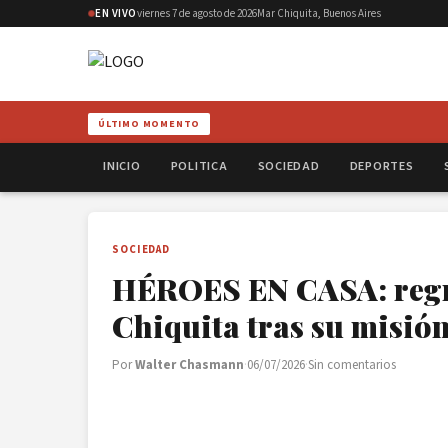
EN VIVO
viernes 7 de agosto de 2026
Mar Chiquita, Buenos Aires
ÚLTIMO MOMENTO
INICIO
POLITICA
SOCIEDAD
DEPORTES
SOCIEDAD
HÉROES EN CASA: regr
Chiquita tras su misió
Por
Walter Chasmann
·
06/07/2026
·
Sin comentarios