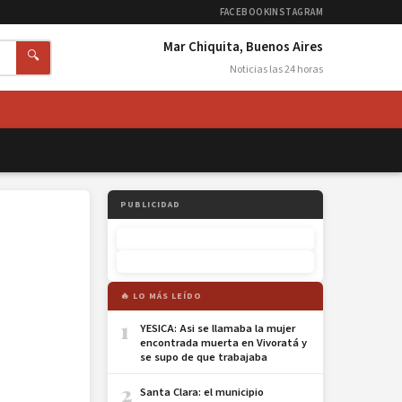
FACEBOOK
INSTAGRAM
Mar Chiquita, Buenos Aires
🔍
Noticias las 24 horas
PUBLICIDAD
🔥 LO MÁS LEÍDO
1
YESICA: Asi se llamaba la mujer
encontrada muerta en Vivoratá y
se supo de que trabajaba
2
Santa Clara: el municipio