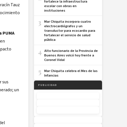
fortalece la infraestructura
rracín Tauz
escolar con obras en
instituciones
onocimiento
3
Mar Chiquita incorpora cuatro
electrocardiógrafos y un
transductor para ecocardio para
da PUMA
fortalecer el servicio de salud
pública
 en
mpacto
4
Alto funcionario de la Provincia de
Buenos Aires volcó hoy frente a
Coronel Vidal
5
Mar Chiquita celebra el Mes de las
Infancias
or sus
PUBLICIDAD
perado; un
del