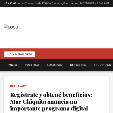
EN VIVO
viernes 7 de agosto de 2026
Mar Chiquita, Buenos Aires
FACEBOOK
INSTAGRAM
ÚLTIMO MOMENTO
INICIO
POLITICA
SOCIEDAD
DEPORTES
SEGURIDAD
DESTACADA
Regístrate y obtené beneficios:
Mar Chiquita anuncia un
importante programa digital