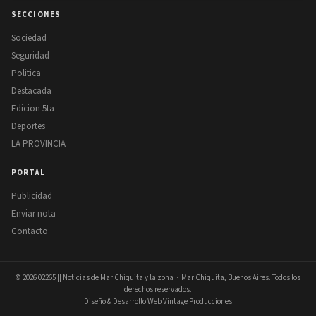
SECCIONES
Sociedad
Seguridad
Politica
Destacada
Edicion 5ta
Deportes
LA PROVINCIA
PORTAL
Publicidad
Enviar nota
Contacto
© 2026
02265 || Noticias de Mar Chiquita y la zona
· Mar Chiquita, Buenos Aires. Todos los
derechos reservados.
Diseño & Desarrollo Web Vintage Producciones