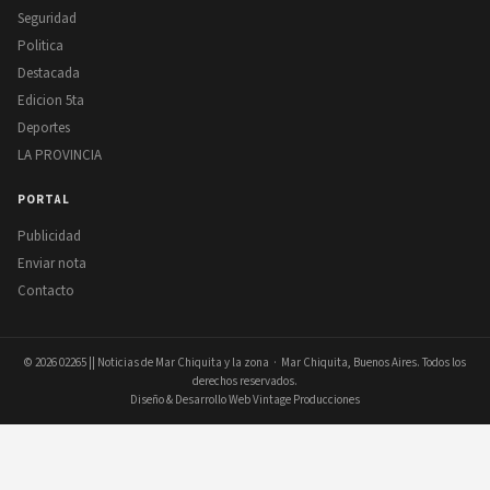
Seguridad
Politica
Destacada
Edicion 5ta
Deportes
LA PROVINCIA
PORTAL
Publicidad
Enviar nota
Contacto
© 2026
02265 || Noticias de Mar Chiquita y la zona
· Mar Chiquita, Buenos Aires. Todos los
derechos reservados.
Diseño & Desarrollo Web Vintage Producciones