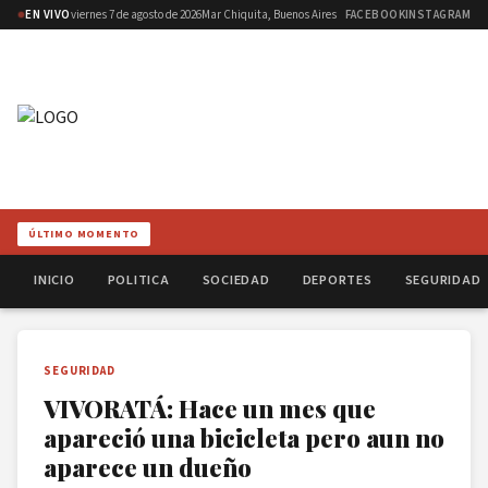
EN VIVO
viernes 7 de agosto de 2026
Mar Chiquita, Buenos Aires
FACEBOOK
INSTAGRAM
ÚLTIMO MOMENTO
INICIO
POLITICA
SOCIEDAD
DEPORTES
SEGURIDAD
SEGURIDAD
VIVORATÁ: Hace un mes que
apareció una bicicleta pero aun no
aparece un dueño