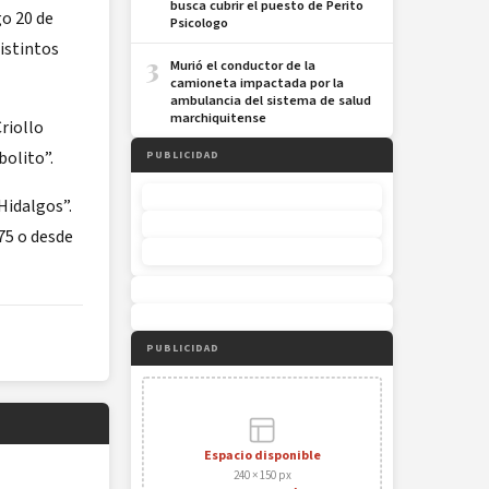
busca cubrir el puesto de Perito
go 20 de
Psicologo
istintos
3
Murió el conductor de la
camioneta impactada por la
ambulancia del sistema de salud
marchiquitense
riollo
bolito”.
PUBLICIDAD
Hidalgos”.
75 o desde
PUBLICIDAD
Espacio disponible
240 × 150 px