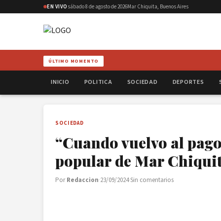
EN VIVO
sábado 8 de agosto de 2026
Mar Chiquita, Buenos Aires
ÚLTIMO MOMENTO
INICIO
POLITICA
SOCIEDAD
DEPORTES
SOCIEDAD
“Cuando vuelvo al pago”
popular de Mar Chiqui
Por
Redaccion
·
23/09/2024
·
Sin comentarios