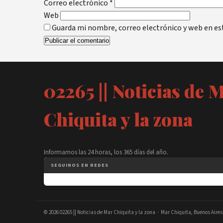
Correo electrónico
*
Web
Guarda mi nombre, correo electrónico y web en es
02265 || Noticias de 
Chiquita y la zona
Informamos las 24 horas, los 365 días del año.
SEGUINOS EN REDES
© 2026
02265 || Noticias de Mar Chiquita y la zona
· Mar Chiquita, Buenos Aires.