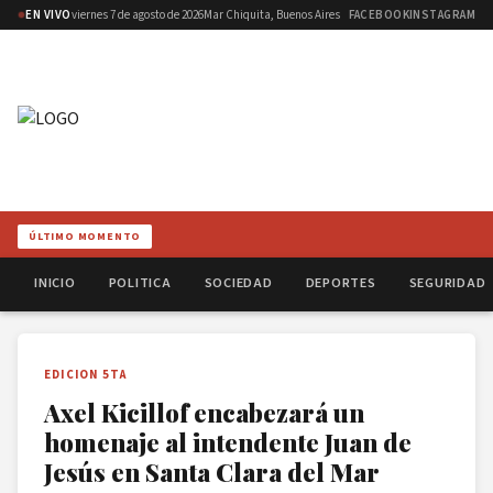
EN VIVO
viernes 7 de agosto de 2026
Mar Chiquita, Buenos Aires
FACEBOOK
INSTAGRAM
ÚLTIMO MOMENTO
INICIO
POLITICA
SOCIEDAD
DEPORTES
SEGURIDAD
EDICION 5TA
Axel Kicillof encabezará un
homenaje al intendente Juan de
Jesús en Santa Clara del Mar