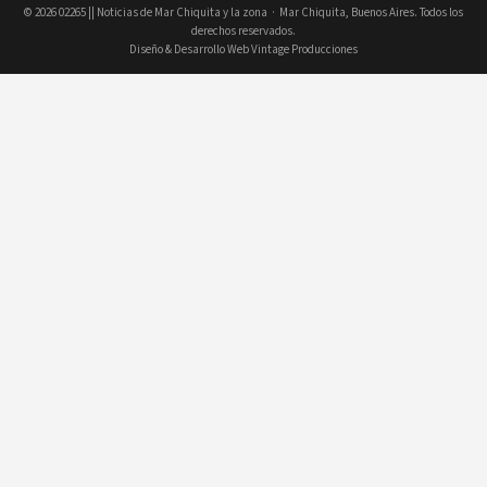
© 2026
02265 || Noticias de Mar Chiquita y la zona
· Mar Chiquita, Buenos Aires. Todos los
derechos reservados.
Diseño & Desarrollo Web Vintage Producciones