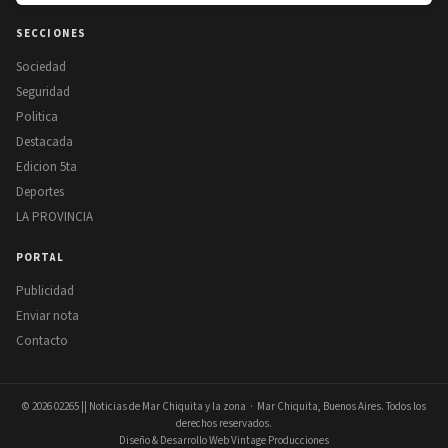
SECCIONES
Sociedad
Seguridad
Politica
Destacada
Edicion 5ta
Deportes
LA PROVINCIA
PORTAL
Publicidad
Enviar nota
Contacto
© 2026
02265 || Noticias de Mar Chiquita y la zona
· Mar Chiquita, Buenos Aires. Todos los
derechos reservados.
Diseño & Desarrollo Web Vintage Producciones