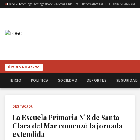
EN VIVO
domingo 9 de agosto de 2026
Mar Chiquita, Buenos Aires
FACEBOOK
INSTAGRAM
ÚLTIMO MOMENTO
INICIO
POLITICA
SOCIEDAD
DEPORTES
SEGURIDAD
DESTACADA
La Escuela Primaria N°8 de Santa
Clara del Mar comenzó la jornada
extendida