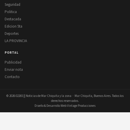
Seguridad
Politica
Destacada
Edicion 5ta
Deportes
LA PROVINCIA
PORTAL
Publicidad
Enviar nota
Contacto
© 2026
02265 || Noticias de Mar Chiquita y la zona
· Mar Chiquita, Buenos Aires. Todos los
derechos reservados.
Diseño & Desarrollo Web Vintage Producciones