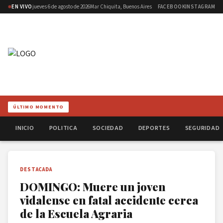
EN VIVO
jueves 6 de agosto de 2026
Mar Chiquita, Buenos Aires
FACEBOOK
INSTAGRAM
ÚLTIMO MOMENTO
INICIO
POLITICA
SOCIEDAD
DEPORTES
SEGURIDAD
DESTACADA
DOMINGO: Muere un joven
vidalense en fatal accidente cerca
de la Escuela Agraria