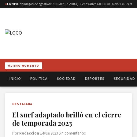
EN VIVO
domingo 9 de agosto de 2026
Mar Chiquita, Buenos Aires
FACEBOOK
INSTAGRAM
ÚLTIMO MOMENTO
INICIO
POLITICA
SOCIEDAD
DEPORTES
SEGURIDAD
DESTACADA
El surf adaptado brilló en el cierre
de temporada 2023
Por
Redaccion
·
14/03/2023
·
Sin comentarios