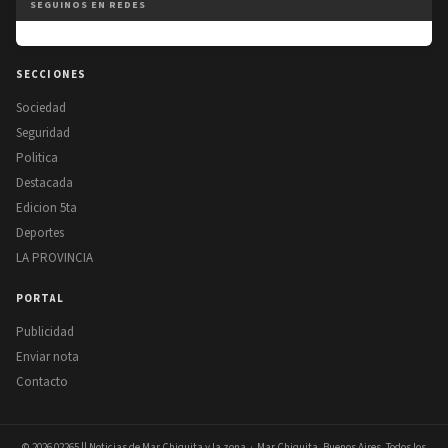
SEGUINOS EN REDES
SECCIONES
Sociedad
Seguridad
Politica
Destacada
Edicion 5ta
Deportes
LA PROVINCIA
PORTAL
Publicidad
Enviar nota
Contacto
© 2026
02265 || Noticias de Mar Chiquita y la zona
· Mar Chiquita, Buenos Aires. Todos los