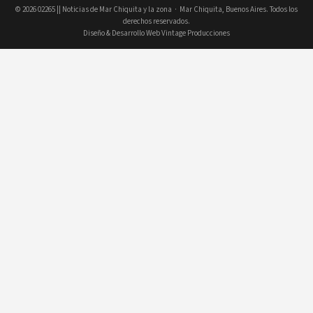
© 2026
02265 || Noticias de Mar Chiquita y la zona
· Mar Chiquita, Buenos Aires. Todos los
derechos reservados.
Diseño & Desarrollo Web Vintage Producciones