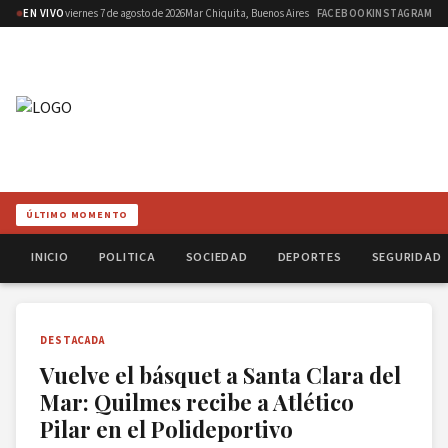
EN VIVO
viernes 7 de agosto de 2026
Mar Chiquita, Buenos Aires
FACEBOOK
INSTAGRAM
ÚLTIMO MOMENTO
INICIO
POLITICA
SOCIEDAD
DEPORTES
SEGURIDAD
DESTACADA
Vuelve el básquet a Santa Clara del
Mar: Quilmes recibe a Atlético
Pilar en el Polideportivo