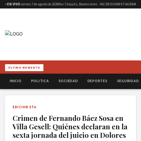
EN VIVO
viernes 7 de agosto de 2026
Mar Chiquita, Buenos Aires
FACEBOOK
INSTAGRAM
ÚLTIMO MOMENTO
INICIO
POLITICA
SOCIEDAD
DEPORTES
SEGURIDAD
EDICION 5TA
Crimen de Fernando Báez Sosa en
Villa Gesell: Quiénes declaran en la
sexta jornada del juicio en Dolores