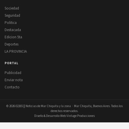
Sociedad
Seguridad
Politica
Destacada
Edicion 5ta
Deportes
LA PROVINCIA
PORTAL
Publicidad
Enviar nota
Contacto
© 2026
02265 || Noticias de Mar Chiquita y la zona
· Mar Chiquita, Buenos Aires. Todos los
derechos reservados.
Diseño & Desarrollo Web Vintage Producciones