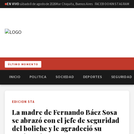
EN VIVO
sábado 8 de agosto de 2026
Mar Chiquita, Buenos Aires
FACEBOOK
INSTAGRAM
ÚLTIMO MOMENTO
INICIO
POLITICA
SOCIEDAD
DEPORTES
SEGURIDAD
EDICION 5TA
La madre de Fernando Báez Sosa
se abrazó con el jefe de seguridad
del boliche y le agradeció su