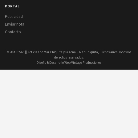
PORTAL
Publicidad
Enviar nota
Contacto
© 2026
02265 || Noticias de Mar Chiquita y la zona
· Mar Chiquita, Buenos Aires. Todos los
derechos reservados.
Diseño & Desarrollo Web Vintage Producciones