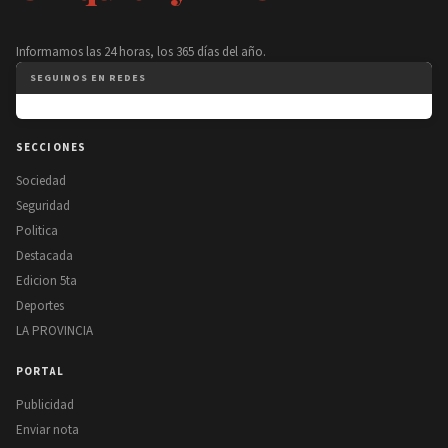
Informamos las 24 horas, los 365 días del año.
SEGUINOS EN REDES
SECCIONES
Sociedad
Seguridad
Politica
Destacada
Edicion 5ta
Deportes
LA PROVINCIA
PORTAL
Publicidad
Enviar nota