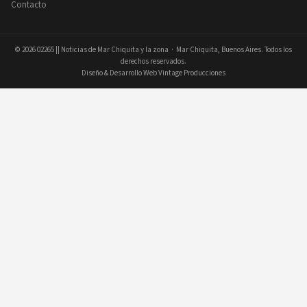
Contacto
© 2026
02265 || Noticias de Mar Chiquita y la zona
· Mar Chiquita, Buenos Aires. Todos los
derechos reservados.
Diseño & Desarrollo Web Vintage Producciones