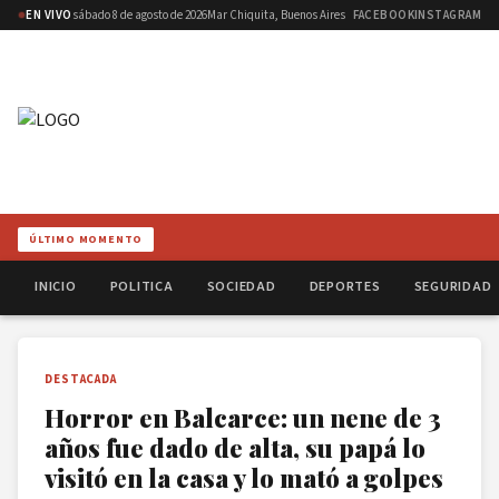
EN VIVO
sábado 8 de agosto de 2026
Mar Chiquita, Buenos Aires
FACEBOOK
INSTAGRAM
ÚLTIMO MOMENTO
INICIO
POLITICA
SOCIEDAD
DEPORTES
SEGURIDAD
DESTACADA
Horror en Balcarce: un nene de 3
años fue dado de alta, su papá lo
visitó en la casa y lo mató a golpes