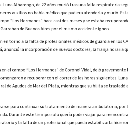
s. Luna Albarengo, de 22 años murió tras una falla respiratoria se
imeros auxilios no había médico que pudiera atenderla y murió. Esta
campo “Los Hermanos” hace casi dos meses y se estaba recuperand
l Garrahan de Buenos Aires por el mismo accidente ígneo.
n en torno a la falta de profesionales médicos de guardia en los CA
á, anunció la incorporación de nuevos doctores, la franja horaria 
sa en el campo “Los Hermanos” de Coronel Vidal, dejó gravemente 
comenzaron a recuperar con el correr de las horas siguientes. Luna
ral de Agudos de Mar del Plata, mientras que su hijita se trasladó 
rarse para continuar su tratamiento de manera ambulatoria, por 
iunda. Durante este tiempo solo quería poder viajar para reencontr
iratorio y la falta de un profesional que pueda estabilizarla hiciero