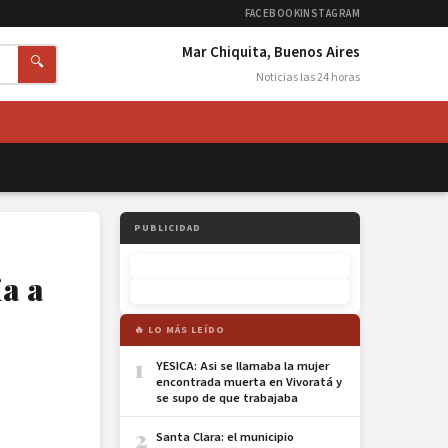
FACEBOOK
INSTAGRAM
Mar Chiquita, Buenos Aires
🔍
Noticias las 24 horas
PUBLICIDAD
a a
🔥 LO MÁS LEÍDO
1
YESICA: Asi se llamaba la mujer
encontrada muerta en Vivoratá y
se supo de que trabajaba
2
Santa Clara: el municipio