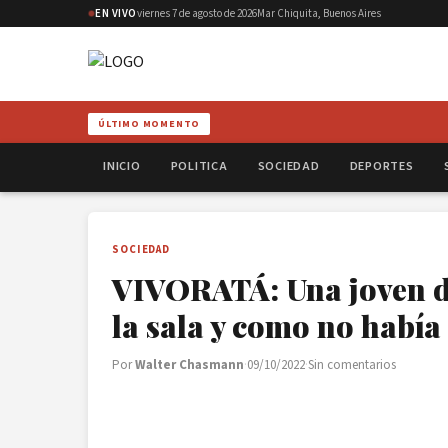
EN VIVO
viernes 7 de agosto de 2026
Mar Chiquita, Buenos Aires
ÚLTIMO MOMENTO
INICIO
POLITICA
SOCIEDAD
DEPORTES
SOCIEDAD
VIVORATÁ: Una joven de
la sala y como no habí
Por
Walter Chasmann
·
09/10/2022
·
Sin comentarios