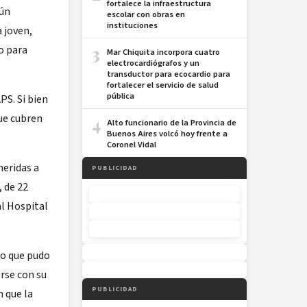
fortalece la infraestructura
gún
escolar con obras en
instituciones
 joven,
o para
3
Mar Chiquita incorpora cuatro
electrocardiógrafos y un
transductor para ecocardio para
fortalecer el servicio de salud
pública
PS. Si bien
que cubren
4
Alto funcionario de la Provincia de
Buenos Aires volcó hoy frente a
Coronel Vidal
heridas a
PUBLICIDAD
, de 22
al Hospital
lo que pudo
arse con su
PUBLICIDAD
n que la