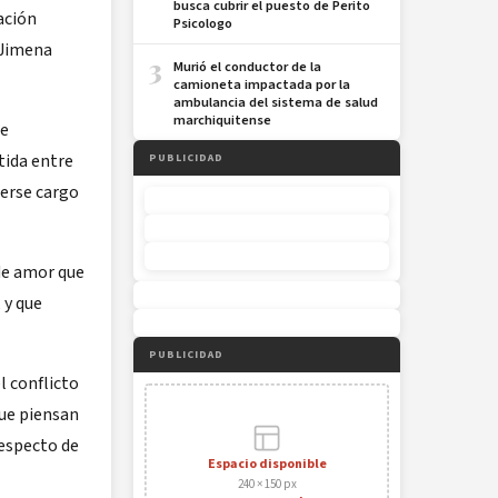
busca cubrir el puesto de Perito
ación
Psicologo
r Jimena
3
Murió el conductor de la
camioneta impactada por la
ambulancia del sistema de salud
marchiquitense
te
tida entre
PUBLICIDAD
cerse cargo
 de amor que
 y que
PUBLICIDAD
l conflicto
que piensan
respecto de
Espacio disponible
240 × 150 px