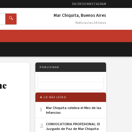
FACEBOOK
INSTAGRAM
Mar Chiquita, Buenos Aires
🔍
Noticias las 24 horas
PUBLICIDAD
ne
🔥 LO MÁS LEÍDO
1
Mar Chiquita celebra el Mes de las
Infancias
2
CONVOCATORIA PROFESIONAL: El
Juzgado de Paz de Mar Chiquita