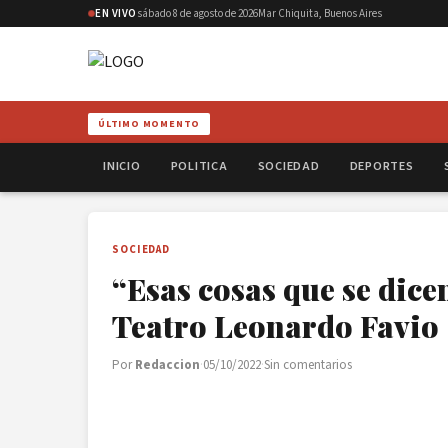
EN VIVO
sábado 8 de agosto de 2026
Mar Chiquita, Buenos Aires
ÚLTIMO MOMENTO
INICIO
POLITICA
SOCIEDAD
DEPORTES
SOCIEDAD
“Esas cosas que se dicen
Teatro Leonardo Favio
Por
Redaccion
·
05/10/2022
·
Sin comentarios