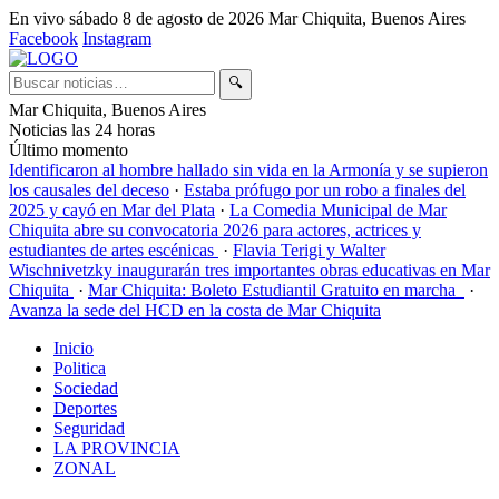
En vivo
sábado 8 de agosto de 2026
Mar Chiquita, Buenos Aires
Facebook
Instagram
🔍
Mar Chiquita, Buenos Aires
Noticias las 24 horas
Último momento
Identificaron al hombre hallado sin vida en la Armonía y se supieron
los causales del deceso
·
Estaba prófugo por un robo a finales del
2025 y cayó en Mar del Plata
·
La Comedia Municipal de Mar
Chiquita abre su convocatoria 2026 para actores, actrices y
estudiantes de artes escénicas
·
Flavia Terigi y Walter
Wischnivetzky inaugurarán tres importantes obras educativas en Mar
Chiquita
·
Mar Chiquita: Boleto Estudiantil Gratuito en marcha
·
Avanza la sede del HCD en la costa de Mar Chiquita
Inicio
Politica
Sociedad
Deportes
Seguridad
LA PROVINCIA
ZONAL