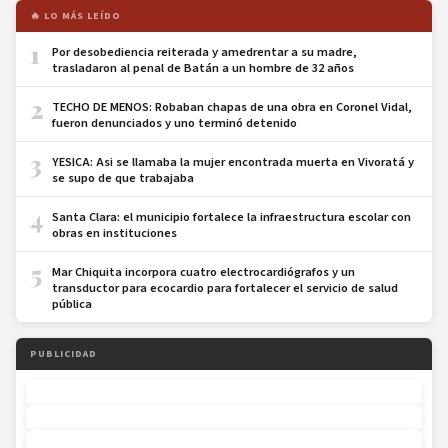
🔥 LO MÁS LEÍDO
1
Por desobediencia reiterada y amedrentar a su madre,
trasladaron al penal de Batán a un hombre de 32 años
2
TECHO DE MENOS: Robaban chapas de una obra en Coronel Vidal,
fueron denunciados y uno terminó detenido
3
YESICA: Asi se llamaba la mujer encontrada muerta en Vivoratá y
se supo de que trabajaba
4
Santa Clara: el municipio fortalece la infraestructura escolar con
obras en instituciones
5
Mar Chiquita incorpora cuatro electrocardiógrafos y un
transductor para ecocardio para fortalecer el servicio de salud
pública
PUBLICIDAD