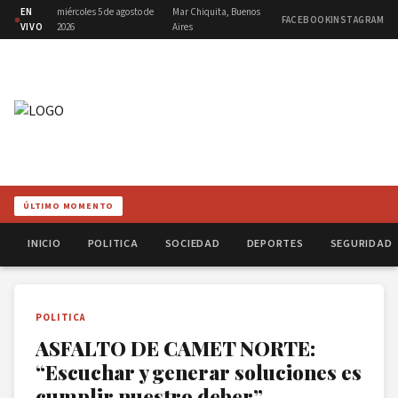
EN
miércoles 5 de agosto de
Mar Chiquita, Buenos
FACEBOOK
INSTAGRAM
VIVO
2026
Aires
ÚLTIMO MOMENTO
INICIO
POLITICA
SOCIEDAD
DEPORTES
SEGURIDAD
POLITICA
ASFALTO DE CAMET NORTE:
“Escuchar y generar soluciones es
cumplir nuestro deber”