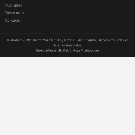
Publicidad
Enviar nota
Contacto
© 2026
02265 || Noticias de Mar Chiquita y la zona
· Mar Chiquita, Buenos Aires. Todos los
derechos reservados.
Diseño & Desarrollo Web Vintage Producciones