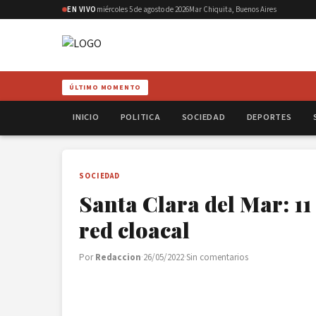
EN VIVO
miércoles 5 de agosto de 2026
Mar Chiquita, Buenos Aires
ÚLTIMO MOMENTO
INICIO
POLITICA
SOCIEDAD
DEPORTES
SOCIEDAD
Santa Clara del Mar: 11
red cloacal
Por
Redaccion
·
26/05/2022
·
Sin comentarios