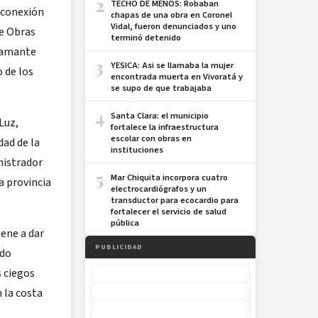
2
TECHO DE MENOS: Robaban
 conexión
chapas de una obra en Coronel
Vidal, fueron denunciados y uno
de Obras
terminó detenido
flamante
3
YESICA: Asi se llamaba la mujer
o de los
encontrada muerta en Vivoratá y
se supo de que trabajaba
4
Santa Clara: el municipio
Luz,
fortalece la infraestructura
escolar con obras en
dad de la
instituciones
nistrador
5
Mar Chiquita incorpora cuatro
a provincia
electrocardiógrafos y un
transductor para ecocardio para
fortalecer el servicio de salud
pública
iene a dar
PUBLICIDAD
ado
s ciegos
 la costa