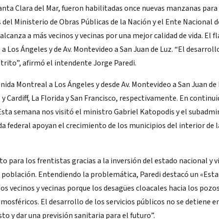
anta Clara del Mar, fueron habilitadas once nuevas manzanas para
és del Ministerio de Obras Públicas de la Nación y el Ente Nacional 
lcanza a más vecinos y vecinas por una mejor calidad de vida. El 
a Los Ángeles y de Av. Montevideo a San Juan de Luz. “El desarroll
strito”, afirmó el intendente Jorge Paredi.
ida Montreal a Los Ángeles y desde Av. Montevideo a San Juan de 
 y Cardiff, La Florida y San Francisco, respectivamente. En continui
“Esta semana nos visitó el ministro Gabriel Katopodis y el subadmi
 federal apoyan el crecimiento de los municipios del interior de l
o para los frentistas gracias a la inversión del estado nacional y v
a población. Entendiendo la problemática, Paredi destacó un «Est
los vecinos y vecinas porque los desagües cloacales hacia los pozo
osféricos. El desarrollo de los servicios públicos no se detiene en
sto y dar una previsión sanitaria para el futuro”.