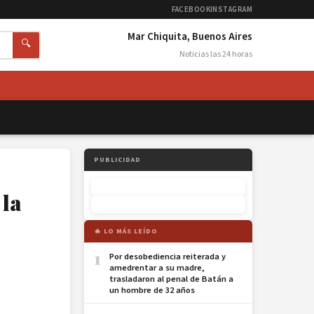
FACEBOOK
INSTAGRAM
Mar Chiquita, Buenos Aires
🔍
Noticias las 24 horas
PUBLICIDAD
 la
🔥 LO MÁS LEÍDO
1
Por desobediencia reiterada y
amedrentar a su madre,
trasladaron al penal de Batán a
un hombre de 32 años