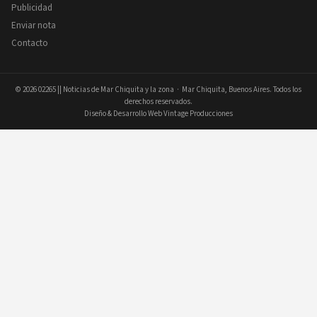
Publicidad
Enviar nota
Contacto
© 2026
02265 || Noticias de Mar Chiquita y la zona
· Mar Chiquita, Buenos Aires. Todos los
derechos reservados.
Diseño & Desarrollo Web Vintage Producciones