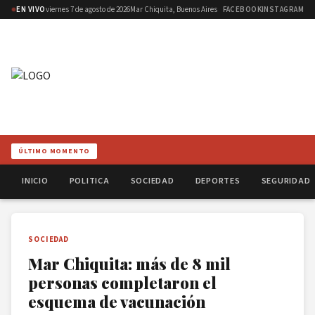
EN VIVO
viernes 7 de agosto de 2026
Mar Chiquita, Buenos Aires
FACEBOOK
INSTAGRAM
ÚLTIMO MOMENTO
INICIO
POLITICA
SOCIEDAD
DEPORTES
SEGURIDAD
SOCIEDAD
Mar Chiquita: más de 8 mil
personas completaron el
esquema de vacunación