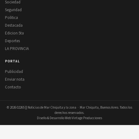
Sociedad
Seguridad
Politica
Destacada
Edicion 5ta
Deportes
LA PROVINCIA
PORTAL
Publicidad
Enviar nota
Contacto
© 2026
02265 || Noticias de Mar Chiquita y la zona
· Mar Chiquita, Buenos Aires. Todos los
derechos reservados.
Diseño & Desarrollo Web Vintage Producciones