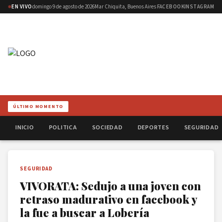
EN VIVO
domingo 9 de agosto de 2026
Mar Chiquita, Buenos Aires
FACEBOOK
INSTAGRAM
ÚLTIMO MOMENTO
INICIO
POLITICA
SOCIEDAD
DEPORTES
SEGURIDAD
SEGURIDAD
VIVORATA: Sedujo a una joven con
retraso madurativo en facebook y
la fue a buscar a Lobería