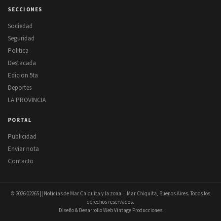
SECCIONES
Sociedad
Seguridad
Politica
Destacada
Edicion 5ta
Deportes
LA PROVINCIA
PORTAL
Publicidad
Enviar nota
Contacto
© 2026
02265 || Noticias de Mar Chiquita y la zona
· Mar Chiquita, Buenos Aires. Todos los
derechos reservados.
Diseño & Desarrollo Web Vintage Producciones