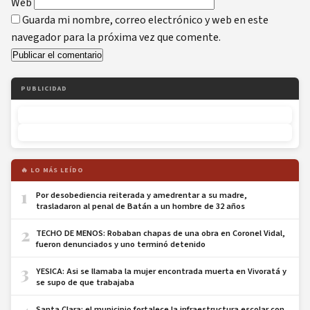
Web
Guarda mi nombre, correo electrónico y web en este
navegador para la próxima vez que comente.
PUBLICIDAD
🔥 LO MÁS LEÍDO
1
Por desobediencia reiterada y amedrentar a su madre,
trasladaron al penal de Batán a un hombre de 32 años
2
TECHO DE MENOS: Robaban chapas de una obra en Coronel Vidal,
fueron denunciados y uno terminó detenido
3
YESICA: Asi se llamaba la mujer encontrada muerta en Vivoratá y
se supo de que trabajaba
Santa Clara: el municipio fortalece la infraestructura escolar con