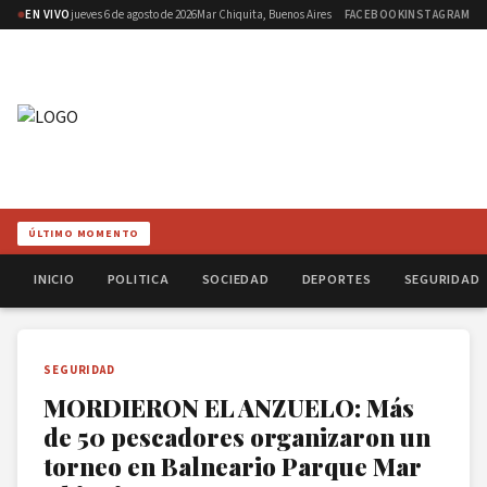
EN VIVO
jueves 6 de agosto de 2026
Mar Chiquita, Buenos Aires
FACEBOOK
INSTAGRAM
ÚLTIMO MOMENTO
INICIO
POLITICA
SOCIEDAD
DEPORTES
SEGURIDAD
SEGURIDAD
MORDIERON EL ANZUELO: Más
de 50 pescadores organizaron un
torneo en Balneario Parque Mar