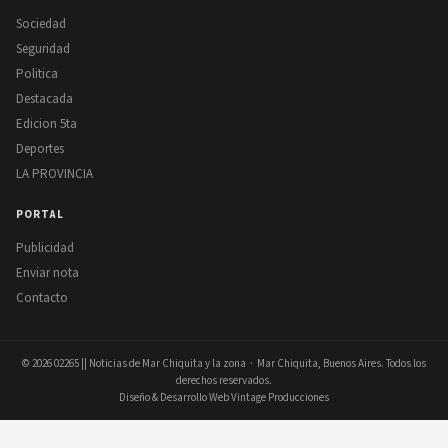
Sociedad
Seguridad
Politica
Destacada
Edicion 5ta
Deportes
LA PROVINCIA
PORTAL
Publicidad
Enviar nota
Contacto
© 2026
02265 || Noticias de Mar Chiquita y la zona
· Mar Chiquita, Buenos Aires. Todos los
derechos reservados.
Diseño & Desarrollo Web Vintage Producciones