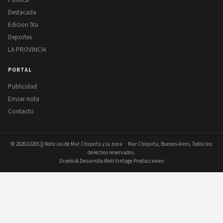
Destacada
Edicion 5ta
Deportes
LA PROVINCIA
PORTAL
Publicidad
Enviar nota
Contacto
© 2026
02265 || Noticias de Mar Chiquita y la zona
· Mar Chiquita, Buenos Aires. Todos los
derechos reservados.
Diseño & Desarrollo Web Vintage Producciones