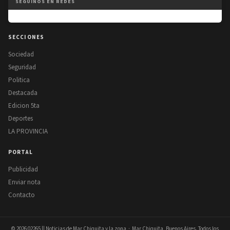
SEGUINOS EN REDES
SECCIONES
Sociedad
Seguridad
Politica
Destacada
Edicion 5ta
Deportes
LA PROVINCIA
PORTAL
Publicidad
Enviar nota
Contacto
© 2026
02265 || Noticias de Mar Chiquita y la zona
· Mar Chiquita, Buenos Aires. Todos los