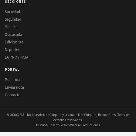
SECCIONES
Sociedad
Seguridad
Politica
Destacada
Edicion 5ta
Deportes
LA PROVINCIA
PORTAL
Publicidad
Enviar nota
Contacto
© 2026
02265 || Noticias de Mar Chiquita y la zona
· Mar Chiquita, Buenos Aires. Todos los
derechos reservados.
Diseño & Desarrollo Web Vintage Producciones