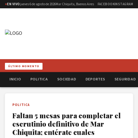
EN VIVO
jueves 6 de agosto de 2026
Mar Chiquita, Buenos Aires
FACEBOOK
INSTAGRAM
ÚLTIMO MOMENTO
INICIO
POLITICA
SOCIEDAD
DEPORTES
SEGURIDAD
POLITICA
Faltan 5 mesas para completar el
escrutinio definitivo de Mar
Chiquita; entérate cuales