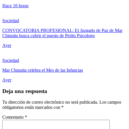
Hace 16 horas
Sociedad
CONVOCATORIA PROFESIONAL: El Juzgado de Paz de Mar
Chiquita busca cubrir el puesto de Perito Psicologo
Ayer
Sociedad
Mar Chiquita celebra el Mes de las Infancias
Ayer
Deja una respuesta
Tu dirección de correo electrónico no será publicada.
Los campos
obligatorios están marcados con
*
Comentario
*