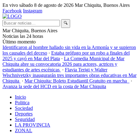
En vivo
sábado 8 de agosto de 2026
Mar Chiquita, Buenos Aires
Facebook
Instagram
🔍
Mar Chiquita, Buenos Aires
Noticias las 24 horas
Último momento
Identificaron al hombre hallado sin vida en la Armonía y se supieron
los causales del deceso
·
Estaba prófugo por un robo a finales del
2025 y cayó en Mar del Plata
·
La Comedia Municipal de Mar
Chiquita abre su convocatoria 2026 para actores, actrices y
estudiantes de artes escénicas
·
Flavia Terigi y Walter
Wischnivetzky inaugurarán tres importantes obras educativas en Mar
Chiquita
·
Mar Chiquita: Boleto Estudiantil Gratuito en marcha
·
Avanza la sede del HCD en la costa de Mar Chiquita
Inicio
Politica
Sociedad
Deportes
Seguridad
LA PROVINCIA
ZONAL