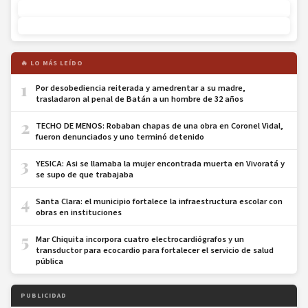
🔥 LO MÁS LEÍDO
1
Por desobediencia reiterada y amedrentar a su madre,
trasladaron al penal de Batán a un hombre de 32 años
2
TECHO DE MENOS: Robaban chapas de una obra en Coronel Vidal,
fueron denunciados y uno terminó detenido
3
YESICA: Asi se llamaba la mujer encontrada muerta en Vivoratá y
se supo de que trabajaba
4
Santa Clara: el municipio fortalece la infraestructura escolar con
obras en instituciones
5
Mar Chiquita incorpora cuatro electrocardiógrafos y un
transductor para ecocardio para fortalecer el servicio de salud
pública
PUBLICIDAD