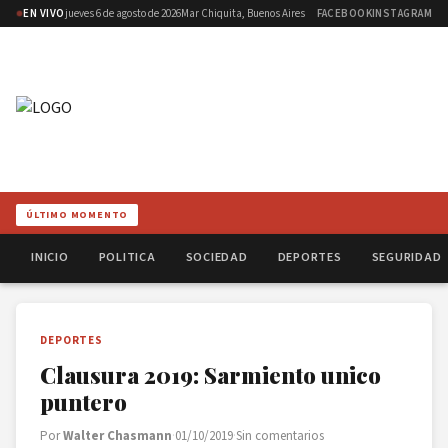
EN VIVO
jueves 6 de agosto de 2026
Mar Chiquita, Buenos Aires
FACEBOOK
INSTAGRAM
ÚLTIMO MOMENTO
INICIO
POLITICA
SOCIEDAD
DEPORTES
SEGURIDAD
DEPORTES
Clausura 2019: Sarmiento unico
puntero
Por
Walter Chasmann
·
01/10/2019
·
Sin comentarios