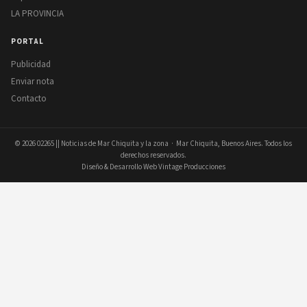
LA PROVINCIA
PORTAL
Publicidad
Enviar nota
Contacto
© 2026
02265 || Noticias de Mar Chiquita y la zona
· Mar Chiquita, Buenos Aires. Todos los
derechos reservados.
Diseño & Desarrollo Web Vintage Producciones