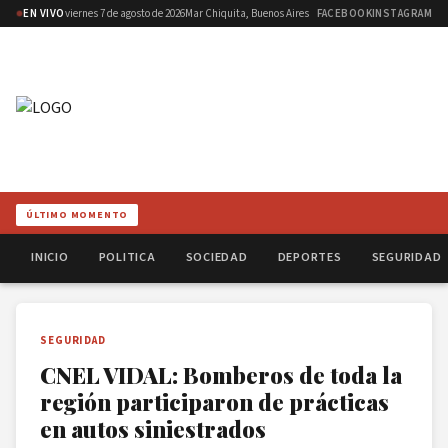
EN VIVO
viernes 7 de agosto de 2026
Mar Chiquita, Buenos Aires
FACEBOOK
INSTAGRAM
ÚLTIMO MOMENTO
INICIO
POLITICA
SOCIEDAD
DEPORTES
SEGURIDAD
SEGURIDAD
CNEL VIDAL: Bomberos de toda la
región participaron de prácticas
en autos siniestrados