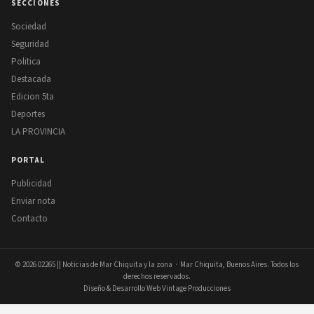
SECCIONES
Sociedad
Seguridad
Politica
Destacada
Edicion 5ta
Deportes
LA PROVINCIA
PORTAL
Publicidad
Enviar nota
Contacto
© 2026
02265 || Noticias de Mar Chiquita y la zona
· Mar Chiquita, Buenos Aires. Todos los
derechos reservados.
Diseño & Desarrollo Web Vintage Producciones