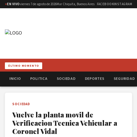
EN VIVO
viernes 7 de agosto de 2026
Mar Chiquita, Buenos Aires
FACEBOOK
INSTAGRAM
ÚLTIMO MOMENTO
INICIO
POLITICA
SOCIEDAD
DEPORTES
SEGURIDAD
SOCIEDAD
Vuelve la planta movil de
Verificacion Tecnica Vehicular a
Coronel Vidal