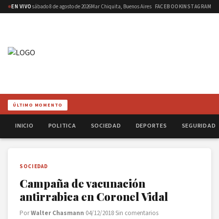
EN VIVO
sábado 8 de agosto de 2026
Mar Chiquita, Buenos Aires
FACEBOOK
INSTAGRAM
ÚLTIMO MOMENTO
INICIO
POLITICA
SOCIEDAD
DEPORTES
SEGURIDAD
SOCIEDAD
Campaña de vacunación
antirrabica en Coronel Vidal
Por
Walter Chasmann
·
04/12/2018
·
Sin comentarios