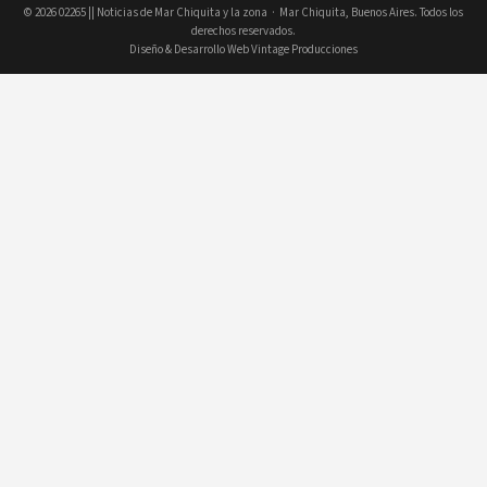
© 2026
02265 || Noticias de Mar Chiquita y la zona
· Mar Chiquita, Buenos Aires. Todos los
derechos reservados.
Diseño & Desarrollo Web Vintage Producciones