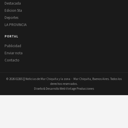
Destacada
Edicion 5ta
Deportes
LA PROVINCIA
PORTAL
Publicidad
Enviar nota
Contacto
© 2026
02265 || Noticias de Mar Chiquita y la zona
· Mar Chiquita, Buenos Aires. Todos los
derechos reservados.
Diseño & Desarrollo Web Vintage Producciones