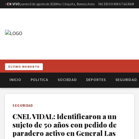
EN VIVO
jueves 6 de agosto de 2026
Mar Chiquita, Buenos Aires
FACEBOOK
INSTAGRAM
ÚLTIMO MOMENTO
INICIO
POLITICA
SOCIEDAD
DEPORTES
SEGURIDAD
SEGURIDAD
CNEL VIDAL: Identificaron a un
sujeto de 50 años con pedido de
paradero activo en General Las