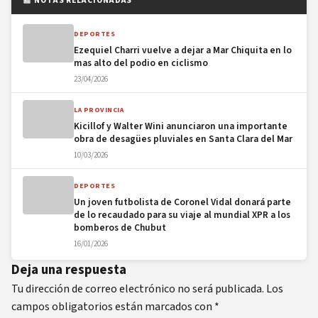
📰 NOTAS RELACIONADAS
DEPORTES
Ezequiel Charri vuelve a dejar a Mar Chiquita en lo
mas alto del podio en ciclismo
23/04/2026
LA PROVINCIA
Kicillof y Walter Wini anunciaron una importante
obra de desagües pluviales en Santa Clara del Mar
10/03/2026
DEPORTES
Un joven futbolista de Coronel Vidal donará parte
de lo recaudado para su viaje al mundial XPR a los
bomberos de Chubut
16/01/2026
Deja una respuesta
Tu dirección de correo electrónico no será publicada.
Los
campos obligatorios están marcados con
*