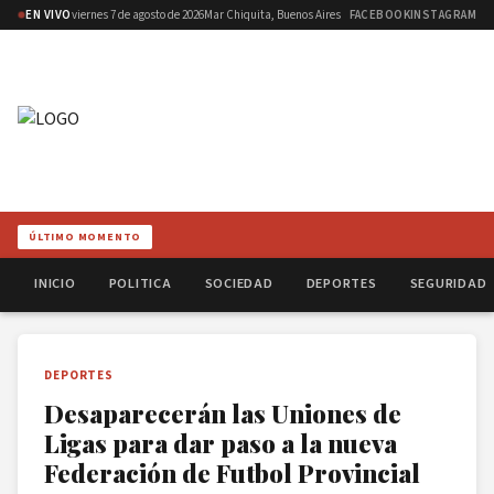
EN VIVO
viernes 7 de agosto de 2026
Mar Chiquita, Buenos Aires
FACEBOOK
INSTAGRAM
ÚLTIMO MOMENTO
INICIO
POLITICA
SOCIEDAD
DEPORTES
SEGURIDAD
DEPORTES
Desaparecerán las Uniones de
Ligas para dar paso a la nueva
Federación de Futbol Provincial