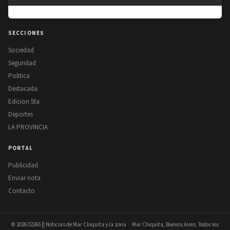
SECCIONES
Sociedad
Seguridad
Politica
Destacada
Edicion 5ta
Deportes
LA PROVINCIA
PORTAL
Publicidad
Enviar nota
Contacto
© 2026
02265 || Noticias de Mar Chiquita y la zona
· Mar Chiquita, Buenos Aires. Todos los