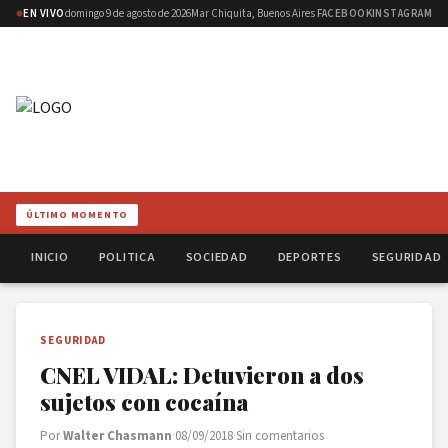
EN VIVO
domingo 9 de agosto de 2026
Mar Chiquita, Buenos Aires
FACEBOOK
INSTAGRAM
ÚLTIMO MOMENTO
INICIO
POLITICA
SOCIEDAD
DEPORTES
SEGURIDAD
SEGURIDAD
CNEL VIDAL: Detuvieron a dos
sujetos con cocaína
Por
Walter Chasmann
·
08/09/2018
·
Sin comentarios