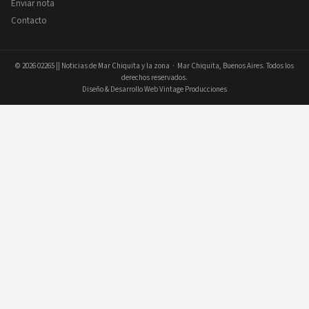
Enviar nota
Contacto
© 2026
02265 || Noticias de Mar Chiquita y la zona
· Mar Chiquita, Buenos Aires. Todos los
derechos reservados.
Diseño & Desarrollo Web Vintage Producciones