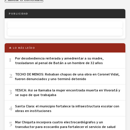
PUBLICIDAD
🔥 LO MÁS LEÍDO
1
Por desobediencia reiterada y amedrentar a su madre,
trasladaron al penal de Batán a un hombre de 32 años
2
TECHO DE MENOS: Robaban chapas de una obra en Coronel Vidal,
fueron denunciados y uno terminó detenido
3
YESICA: Asi se llamaba la mujer encontrada muerta en Vivoratá y
se supo de que trabajaba
4
Santa Clara: el municipio fortalece la infraestructura escolar con
obras en instituciones
5
Mar Chiquita incorpora cuatro electrocardiógrafos y un
transductor para ecocardio para fortalecer el servicio de salud