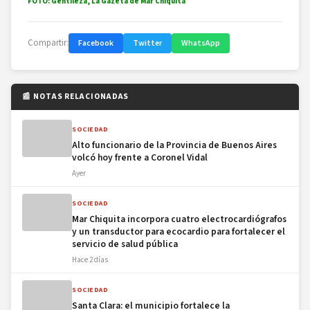
FOTO: Gentileza, La Gazeta de Mar Chiquita
Compartir:
Facebook
Twitter
WhatsApp
📰 NOTAS RELACIONADAS
SOCIEDAD
Alto funcionario de la Provincia de Buenos Aires
volcó hoy frente a Coronel Vidal
Ayer
SOCIEDAD
Mar Chiquita incorpora cuatro electrocardiógrafos
y un transductor para ecocardio para fortalecer el
servicio de salud pública
Hace 2 días
SOCIEDAD
Santa Clara: el municipio fortalece la