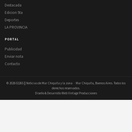
Destacada
Edicion 5ta
Deportes
LA PROVINCIA
PORTAL
Publicidad
Enviar nota
Contacto
© 2026
02265 || Noticias de Mar Chiquita y la zona
· Mar Chiquita, Buenos Aires. Todos los
derechos reservados.
Diseño & Desarrollo Web Vintage Producciones