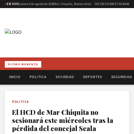
EN VIVO
jueves 6 de agosto de 2026
Mar Chiquita, Buenos Aires
FACEBOOK
INSTAGRAM
ÚLTIMO MOMENTO
INICIO
POLITICA
SOCIEDAD
DEPORTES
SEGURIDAD
POLITICA
El HCD de Mar Chiquita no
sesionará este miércoles tras la
pérdida del concejal Scala