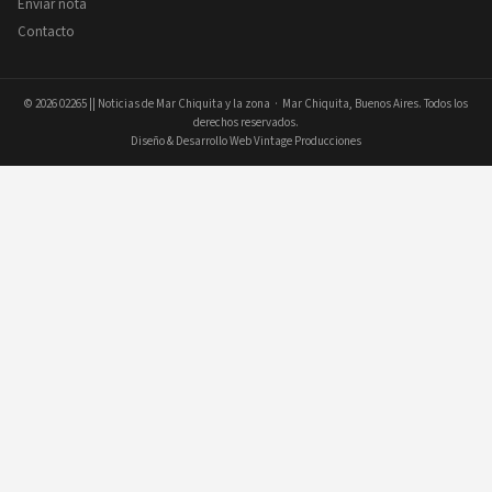
Enviar nota
Contacto
© 2026
02265 || Noticias de Mar Chiquita y la zona
· Mar Chiquita, Buenos Aires. Todos los
derechos reservados.
Diseño & Desarrollo Web Vintage Producciones