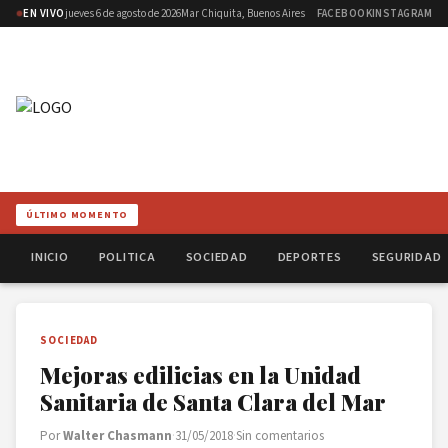
EN VIVO
jueves 6 de agosto de 2026
Mar Chiquita, Buenos Aires
FACEBOOK
INSTAGRAM
ÚLTIMO MOMENTO
INICIO
POLITICA
SOCIEDAD
DEPORTES
SEGURIDAD
SOCIEDAD
Mejoras edilicias en la Unidad
Sanitaria de Santa Clara del Mar
Por
Walter Chasmann
·
31/05/2018
·
Sin comentarios