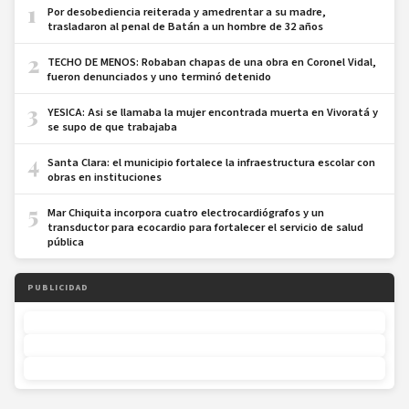
1
Por desobediencia reiterada y amedrentar a su madre,
trasladaron al penal de Batán a un hombre de 32 años
2
TECHO DE MENOS: Robaban chapas de una obra en Coronel Vidal,
fueron denunciados y uno terminó detenido
3
YESICA: Asi se llamaba la mujer encontrada muerta en Vivoratá y
se supo de que trabajaba
4
Santa Clara: el municipio fortalece la infraestructura escolar con
obras en instituciones
5
Mar Chiquita incorpora cuatro electrocardiógrafos y un
transductor para ecocardio para fortalecer el servicio de salud
pública
PUBLICIDAD