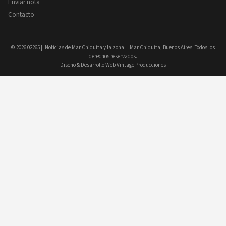
Enviar nota
Contacto
© 2026
02265 || Noticias de Mar Chiquita y la zona
· Mar Chiquita, Buenos Aires. Todos los
derechos reservados.
Diseño & Desarrollo Web Vintage Producciones