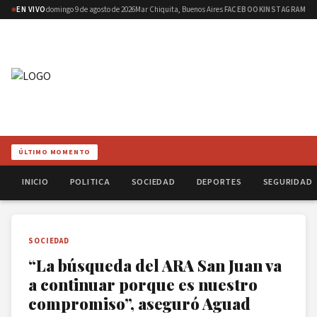
EN VIVO
domingo 9 de agosto de 2026
Mar Chiquita, Buenos Aires
FACEBOOK
INSTAGRAM
ÚLTIMO MOMENTO
INICIO
POLITICA
SOCIEDAD
DEPORTES
SEGURIDAD
SOCIEDAD
“La búsqueda del ARA San Juan va
a continuar porque es nuestro
compromiso”, aseguró Aguad