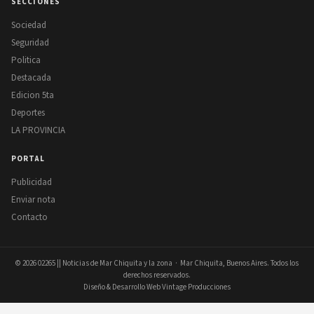
SECCIONES
Sociedad
Seguridad
Politica
Destacada
Edicion 5ta
Deportes
LA PROVINCIA
PORTAL
Publicidad
Enviar nota
Contacto
© 2026
02265 || Noticias de Mar Chiquita y la zona
· Mar Chiquita, Buenos Aires. Todos los
derechos reservados.
Diseño & Desarrollo Web Vintage Producciones