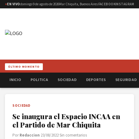
EN VIVO
domingo 9 de agosto de 2026
Mar Chiquita, Buenos Aires
FACEBOOK
INSTAGRAM
ÚLTIMO MOMENTO
INICIO
POLITICA
SOCIEDAD
DEPORTES
SEGURIDAD
SOCIEDAD
Se inaugura el Espacio INCAA en
el Partido de Mar Chiquita
Por
Redaccion
·
23/08/2022
·
Sin comentarios