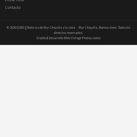
Contacto
© 2026
02265 || Noticias de Mar Chiquita y la zona
· Mar Chiquita, Buenos Aires. Todos los
derechos reservados.
Diseño & Desarrollo Web Vintage Producciones