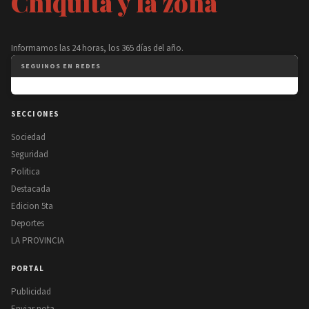
Chiquita y la zona
Informamos las 24 horas, los 365 días del año.
SEGUINOS EN REDES
SECCIONES
Sociedad
Seguridad
Politica
Destacada
Edicion 5ta
Deportes
LA PROVINCIA
PORTAL
Publicidad
Enviar nota