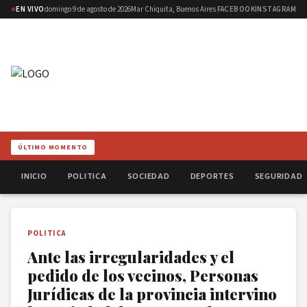
EN VIVO
domingo 9 de agosto de 2026
Mar Chiquita, Buenos Aires
FACEBOOK
INSTAGRAM
ÚLTIMO MOMENTO
INICIO
POLITICA
SOCIEDAD
DEPORTES
SEGURIDAD
POLITICA
Ante las irregularidades y el
pedido de los vecinos, Personas
Jurídicas de la provincia intervino