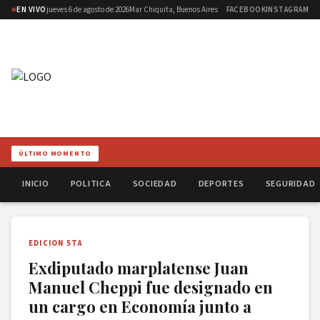
EN VIVO
jueves 6 de agosto de 2026
Mar Chiquita, Buenos Aires
FACEBOOK
INSTAGRAM
ÚLTIMO MOMENTO
INICIO
POLITICA
SOCIEDAD
DEPORTES
SEGURIDAD
EDICION 5TA
Exdiputado marplatense Juan
Manuel Cheppi fue designado en
un cargo en Economía junto a