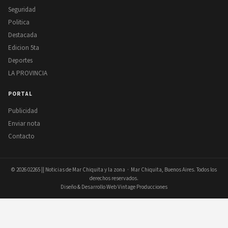
Seguridad
Politica
Destacada
Edicion 5ta
Deportes
LA PROVINCIA
PORTAL
Publicidad
Enviar nota
Contacto
© 2026
02265 || Noticias de Mar Chiquita y la zona
· Mar Chiquita, Buenos Aires. Todos los
derechos reservados.
Diseño & Desarrollo Web Vintage Producciones