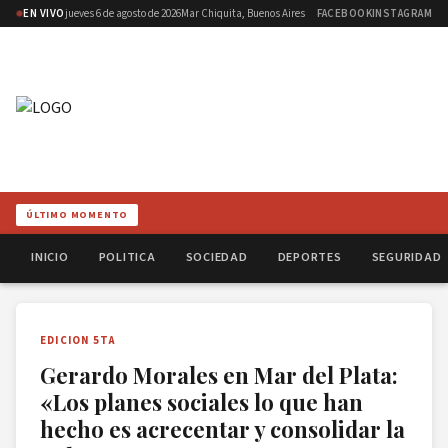
EN VIVO
jueves 6 de agosto de 2026
Mar Chiquita, Buenos Aires
FACEBOOK
INSTAGRAM
ÚLTIMO MOMENTO
INICIO
POLITICA
SOCIEDAD
DEPORTES
SEGURIDAD
EDICION 5TA
Gerardo Morales en Mar del Plata:
«Los planes sociales lo que han
hecho es acrecentar y consolidar la