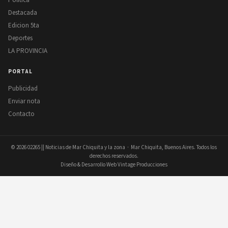
Destacada
Edicion 5ta
Deportes
LA PROVINCIA
PORTAL
Publicidad
Enviar nota
Contacto
© 2026
02265 || Noticias de Mar Chiquita y la zona
· Mar Chiquita, Buenos Aires. Todos los
derechos reservados.
Diseño & Desarrollo Web Vintage Producciones