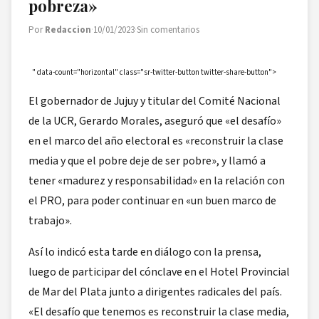
pobreza»
Por
Redaccion
·
10/01/2023
·
Sin comentarios
" data-count="horizontal" class="sr-twitter-button twitter-share-button">
El gobernador de Jujuy y titular del Comité Nacional
de la UCR, Gerardo Morales, aseguró que «el desafío»
en el marco del año electoral es «reconstruir la clase
media y que el pobre deje de ser pobre», y llamó a
tener «madurez y responsabilidad» en la relación con
el PRO, para poder continuar en «un buen marco de
trabajo».
Así lo indicó esta tarde en diálogo con la prensa,
luego de participar del cónclave en el Hotel Provincial
de Mar del Plata junto a dirigentes radicales del país.
«El desafío que tenemos es reconstruir la clase media,