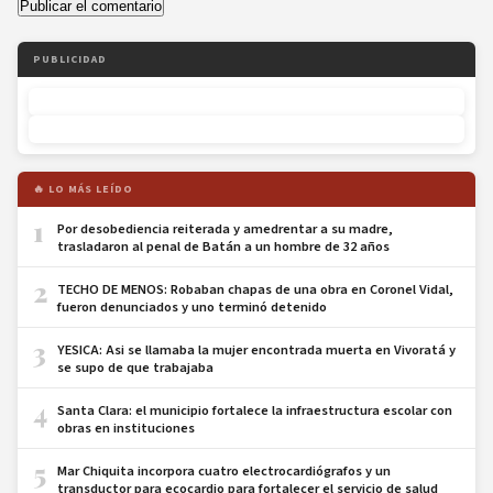
PUBLICIDAD
🔥 LO MÁS LEÍDO
1
Por desobediencia reiterada y amedrentar a su madre,
trasladaron al penal de Batán a un hombre de 32 años
2
TECHO DE MENOS: Robaban chapas de una obra en Coronel Vidal,
fueron denunciados y uno terminó detenido
3
YESICA: Asi se llamaba la mujer encontrada muerta en Vivoratá y
se supo de que trabajaba
4
Santa Clara: el municipio fortalece la infraestructura escolar con
obras en instituciones
5
Mar Chiquita incorpora cuatro electrocardiógrafos y un
transductor para ecocardio para fortalecer el servicio de salud